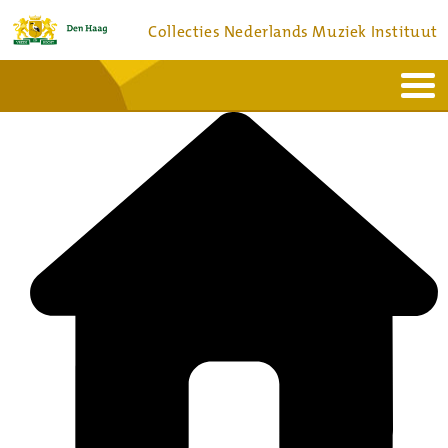
Collecties Nederlands Muziek Instituut
Home
Actueel
Bronnen en collecties
Dienstverlening
Bezoek
Over
Contact