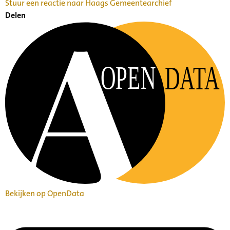
Stuur een reactie naar Haags Gemeentearchief
Delen
OPEN
DATA
Bekijken op OpenData