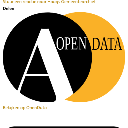
Stuur een reactie naar Haags Gemeentearchief
Delen
OPEN
DATA
Bekijken op OpenData