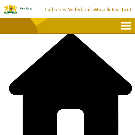
Collecties Nederlands Muziek Instituut
Home
Actueel
Bronnen en collecties
Dienstverlening
Bezoek
Over
Contact