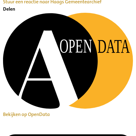
Stuur een reactie naar Haags Gemeentearchief
Delen
OPEN
DATA
Bekijken op OpenData