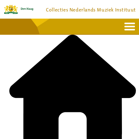
Collecties Nederlands Muziek Instituut
Home
Actueel
Bronnen en collecties
Dienstverlening
Bezoek
Over
Contact