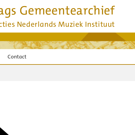
ags Gemeentearchief
cties Nederlands Muziek Instituut
Contact