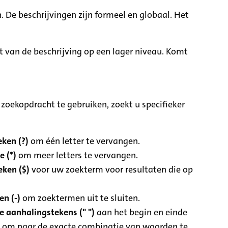
. De beschrijvingen zijn formeel en globaal. Het
it van de beschrijving op een lager niveau. Komt
zoekopdracht te gebruiken, zoekt u specifieker
ken (?)
om één letter te vervangen.
e (*)
om meer letters te vervangen.
eken ($)
voor uw zoekterm voor resultaten die op
n (-)
om zoektermen uit te sluiten.
 aanhalingstekens (" ")
aan het begin en einde
 om naar de exacte combinatie van woorden te