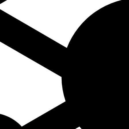
dend op naam componist A-Z