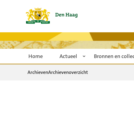
Home
Actueel
Bronnen en colle
Archieven
Archievenoverzicht