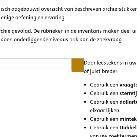
rchisch opgebouwd overzicht van beschreven archiefstukken
 enige oefening en ervaring.
archie gevolgd. De rubrieken in de inventaris maken deel u
oldoen onderliggende niveaus ook aan de zoekvraag.
Door leestekens in uw 
of juist breder:
Gebruik een
vraagte
Gebruik een
sterretj
Gebruik een
dollart
elkaar lijken.
Gebruik een
minteke
Gebruik een
Dubbele
van uw zoektermen