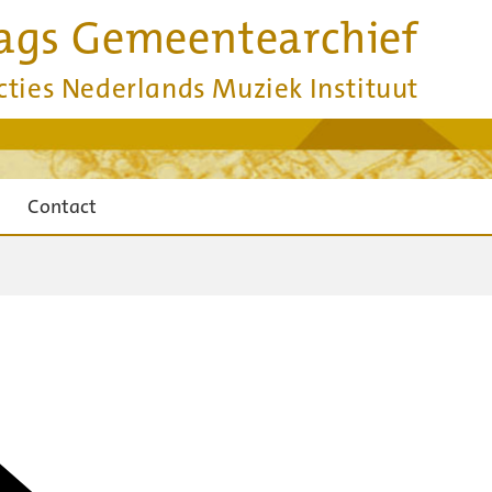
ags Gemeentearchief
cties Nederlands Muziek Instituut
Contact