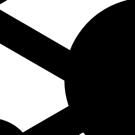
dend op naam componist A-Z