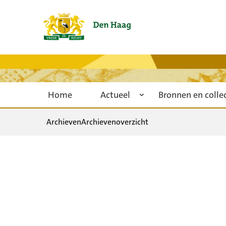
Home
Actueel
Bronnen en colle
Archieven
Archievenoverzicht