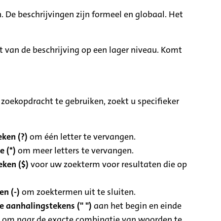
. De beschrijvingen zijn formeel en globaal. Het
it van de beschrijving op een lager niveau. Komt
zoekopdracht te gebruiken, zoekt u specifieker
ken (?)
om één letter te vervangen.
e (*)
om meer letters te vervangen.
eken ($)
voor uw zoekterm voor resultaten die op
n (-)
om zoektermen uit te sluiten.
 aanhalingstekens (" ")
aan het begin en einde
 om naar de exacte combinatie van woorden te