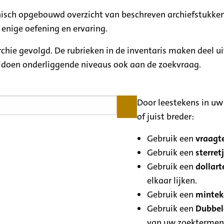
rchisch opgebouwd overzicht van beschreven archiefstukken
 enige oefening en ervaring.
archie gevolgd. De rubrieken in de inventaris maken deel u
oldoen onderliggende niveaus ook aan de zoekvraag.
Door leestekens in uw 
of juist breder:
Gebruik een
vraagte
Gebruik een
sterretj
Gebruik een
dollart
elkaar lijken.
Gebruik een
minteke
Gebruik een
Dubbele
van uw zoektermen