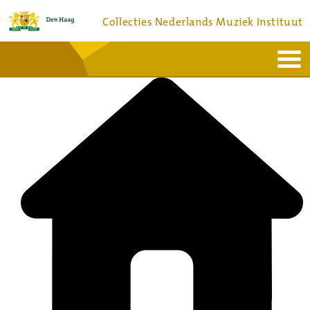
Collecties Nederlands Muziek Instituut
Home
Actueel
Bronnen en collecties
Dienstverlening
Bezoek
Over
Contact