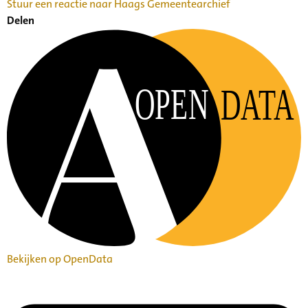
Stuur een reactie naar Haags Gemeentearchief
Delen
OPEN
DATA
Bekijken op OpenData