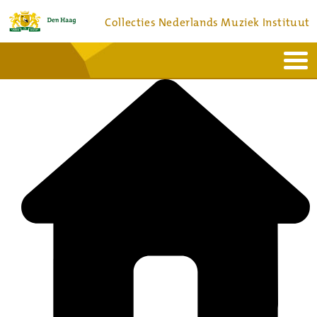
Collecties Nederlands Muziek Instituut
Home
Actueel
Bronnen en collecties
Dienstverlening
Bezoek
Over
Contact