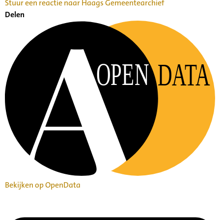
Stuur een reactie naar Haags Gemeentearchief
Delen
OPEN
DATA
Bekijken op OpenData