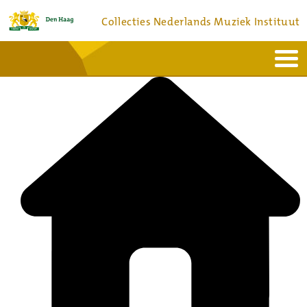
Collecties Nederlands Muziek Instituut
Home
Actueel
Bronnen en collecties
Dienstverlening
Bezoek
Over
Contact