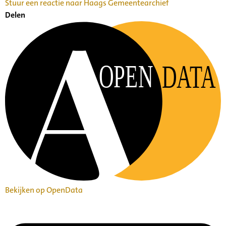
Stuur een reactie naar Haags Gemeentearchief
Delen
OPEN
DATA
Bekijken op OpenData