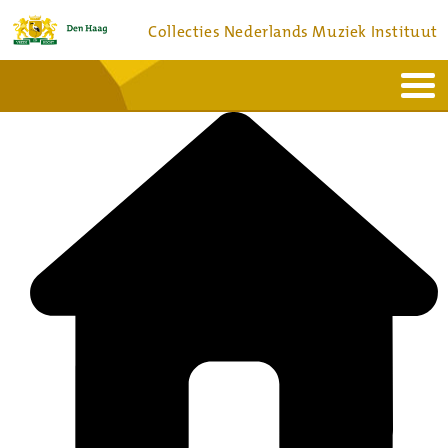
Collecties Nederlands Muziek Instituut
Home
Actueel
Bronnen en collecties
Dienstverlening
Bezoek
Over
Contact