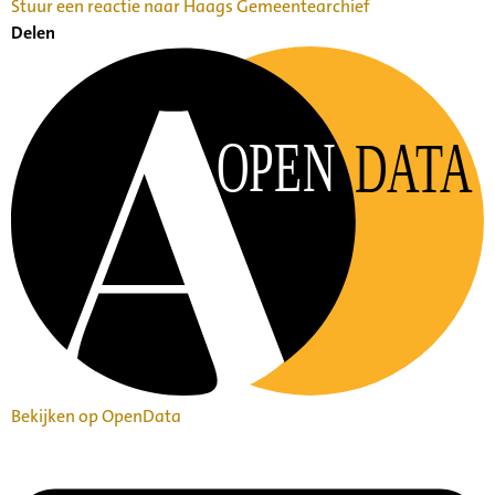
Stuur een reactie naar Haags Gemeentearchief
Delen
OPEN
DATA
Bekijken op OpenData