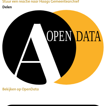
Stuur een reactie naar Haags Gemeentearchief
Delen
OPEN
DATA
Bekijken op OpenData