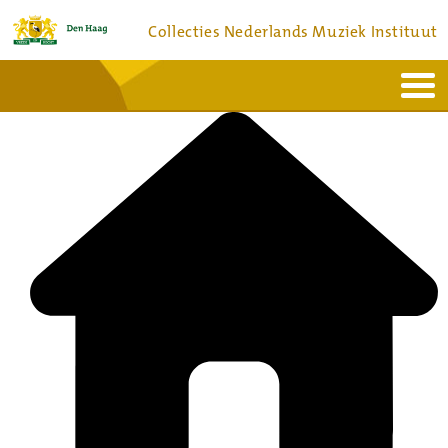
Collecties Nederlands Muziek Instituut
Home
Actueel
Bronnen en collecties
Dienstverlening
Bezoek
Over
Contact