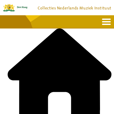
Collecties Nederlands Muziek Instituut
Home
Actueel
Bronnen en collecties
Dienstverlening
Bezoek
Over
Contact