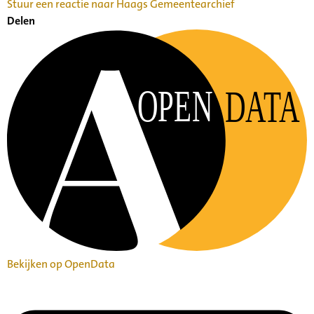
Stuur een reactie naar Haags Gemeentearchief
Delen
OPEN
DATA
Bekijken op OpenData