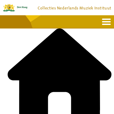
Collecties Nederlands Muziek Instituut
Home
Actueel
Bronnen en collecties
Dienstverlening
Bezoek
Over
Contact