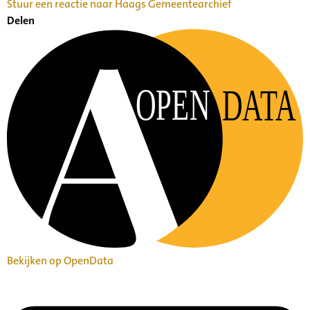
Stuur een reactie naar Haags Gemeentearchief
Delen
OPEN
DATA
Bekijken op OpenData