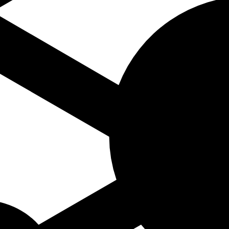
dend op naam componist A-Z