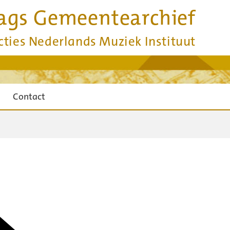
ags Gemeentearchief
cties Nederlands Muziek Instituut
Contact