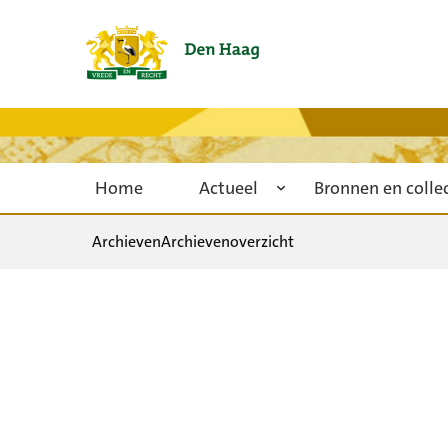
Home
Actueel
Bronnen en colle
Archieven
Archievenoverzicht