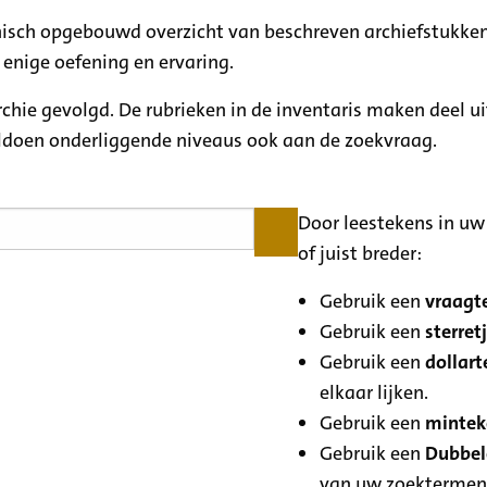
rchisch opgebouwd overzicht van beschreven archiefstukken
 enige oefening en ervaring.
archie gevolgd. De rubrieken in de inventaris maken deel u
oldoen onderliggende niveaus ook aan de zoekvraag.
Door leestekens in uw 
of juist breder:
Gebruik een
vraagte
Gebruik een
sterretj
Gebruik een
dollart
elkaar lijken.
Gebruik een
minteke
Gebruik een
Dubbele
van uw zoektermen