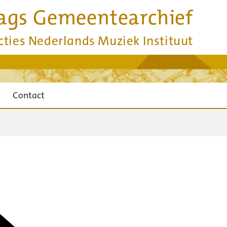
ags Gemeentearchief
cties Nederlands Muziek Instituut
Contact