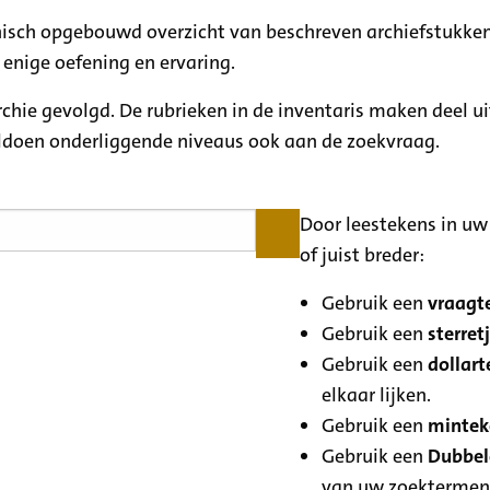
rchisch opgebouwd overzicht van beschreven archiefstukken
 enige oefening en ervaring.
archie gevolgd. De rubrieken in de inventaris maken deel u
oldoen onderliggende niveaus ook aan de zoekvraag.
Door leestekens in uw 
of juist breder:
Gebruik een
vraagte
Gebruik een
sterretj
Gebruik een
dollart
elkaar lijken.
Gebruik een
minteke
Gebruik een
Dubbele
van uw zoektermen