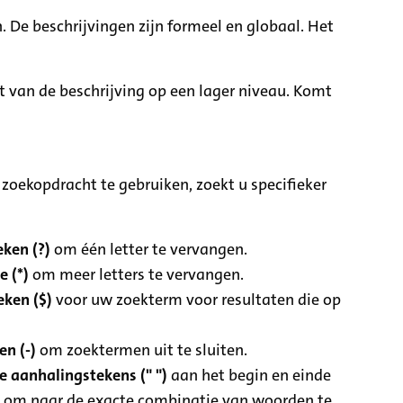
. De beschrijvingen zijn formeel en globaal. Het
it van de beschrijving op een lager niveau. Komt
zoekopdracht te gebruiken, zoekt u specifieker
ken (?)
om één letter te vervangen.
e (*)
om meer letters te vervangen.
eken ($)
voor uw zoekterm voor resultaten die op
n (-)
om zoektermen uit te sluiten.
 aanhalingstekens (" ")
aan het begin en einde
 om naar de exacte combinatie van woorden te