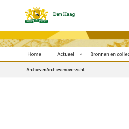
Home
Actueel
Bronnen en colle
Archieven
Archievenoverzicht