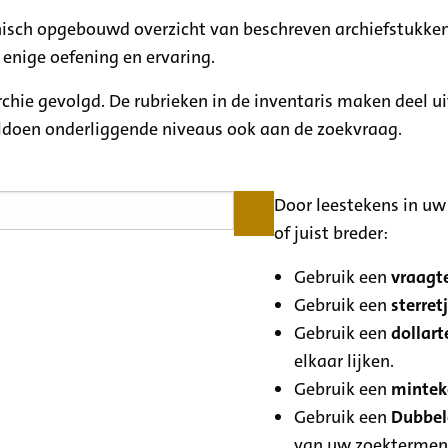
rchisch opgebouwd overzicht van beschreven archiefstukken
 enige oefening en ervaring.
archie gevolgd. De rubrieken in de inventaris maken deel u
oldoen onderliggende niveaus ook aan de zoekvraag.
Door leestekens in uw 
of juist breder:
Gebruik een
vraagte
Gebruik een
sterretj
Gebruik een
dollart
elkaar lijken.
Gebruik een
minteke
Gebruik een
Dubbele
van uw zoektermen