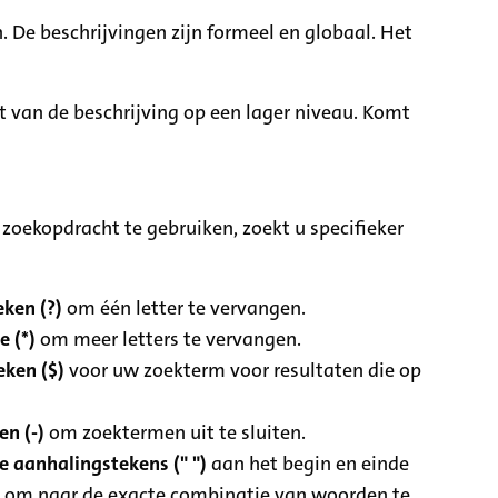
. De beschrijvingen zijn formeel en globaal. Het
it van de beschrijving op een lager niveau. Komt
zoekopdracht te gebruiken, zoekt u specifieker
ken (?)
om één letter te vervangen.
e (*)
om meer letters te vervangen.
eken ($)
voor uw zoekterm voor resultaten die op
n (-)
om zoektermen uit te sluiten.
 aanhalingstekens (" ")
aan het begin en einde
 om naar de exacte combinatie van woorden te