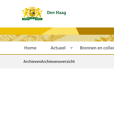
Home
Actueel
Bronnen en colle
Archieven
Archievenoverzicht