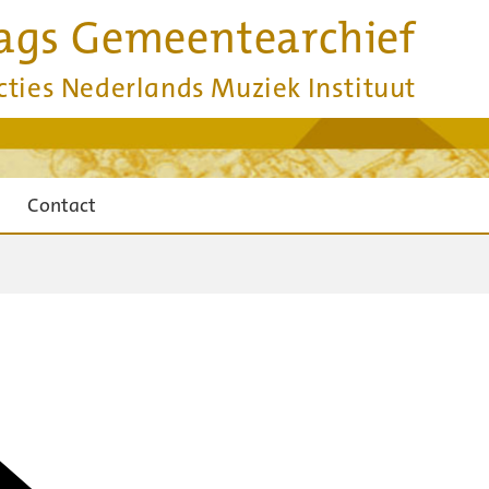
ags Gemeentearchief
cties Nederlands Muziek Instituut
Contact