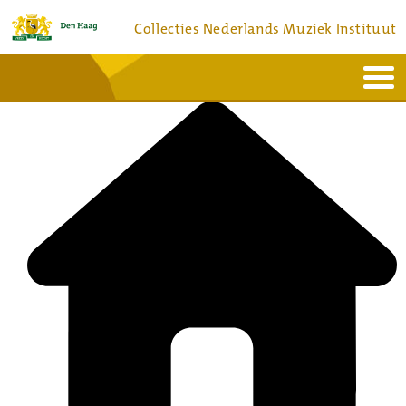
Collecties Nederlands Muziek Instituut
Home
Actueel
Bronnen en collecties
Dienstverlening
Bezoek
Over
Contact