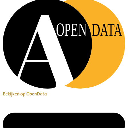
OPEN
DATA
Bekijken op OpenData