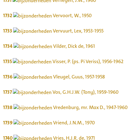
1731
Verheyen, J.W., 1960
1732
Vervoort, W., 1950
1733
Vervuurt, Lex, 1953-1955
1734
Vilder, Dick de, 1961
1735
Visser, P. (ps. Pi Veriss), 1956-1962
1736
Vleugel, Guus, 1957-1958
1737
Vos, G.H.J.W. (Tony), 1959-1960
1738
Vredenburg, mr. Max D., 1947-1960
1739
Vriend, J.N.M., 1970
1740
Vries, H.J.R. de, 1971