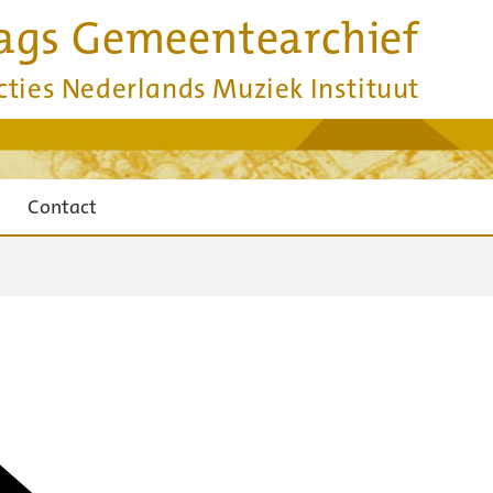
ags Gemeentearchief
cties Nederlands Muziek Instituut
Contact