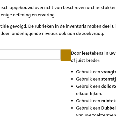
rchisch opgebouwd overzicht van beschreven archiefstukken
 enige oefening en ervaring.
archie gevolgd. De rubrieken in de inventaris maken deel u
oldoen onderliggende niveaus ook aan de zoekvraag.
Door leestekens in uw 
of juist breder:
Gebruik een
vraagte
Gebruik een
sterretj
Gebruik een
dollart
elkaar lijken.
Gebruik een
minteke
Gebruik een
Dubbele
van uw zoektermen