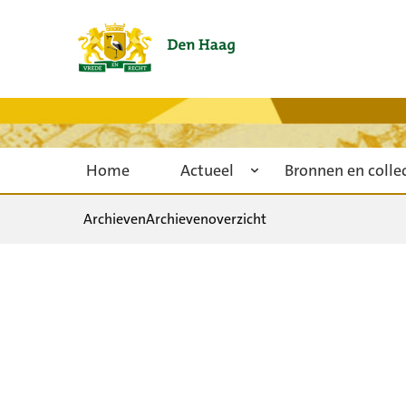
Home
Actueel
Bronnen en colle
Archieven
Archievenoverzicht