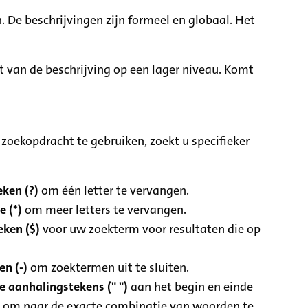
. De beschrijvingen zijn formeel en globaal. Het
it van de beschrijving op een lager niveau. Komt
zoekopdracht te gebruiken, zoekt u specifieker
ken (?)
om één letter te vervangen.
e (*)
om meer letters te vervangen.
eken ($)
voor uw zoekterm voor resultaten die op
n (-)
om zoektermen uit te sluiten.
 aanhalingstekens (" ")
aan het begin en einde
 om naar de exacte combinatie van woorden te