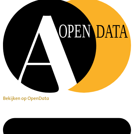
OPEN
DATA
Bekijken op OpenData