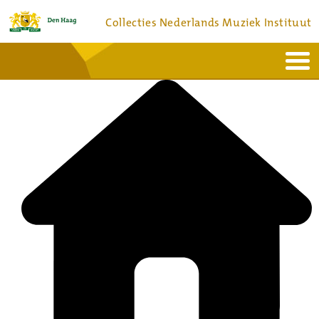
Collecties Nederlands Muziek Instituut
Home
Actueel
Bronnen en collecties
Dienstverlening
Bezoek
Over
Contact