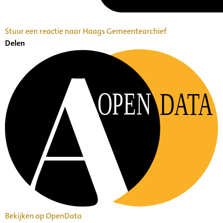
Stuur een reactie naar Haags Gemeentearchief
Delen
OPEN
DATA
Bekijken op OpenData