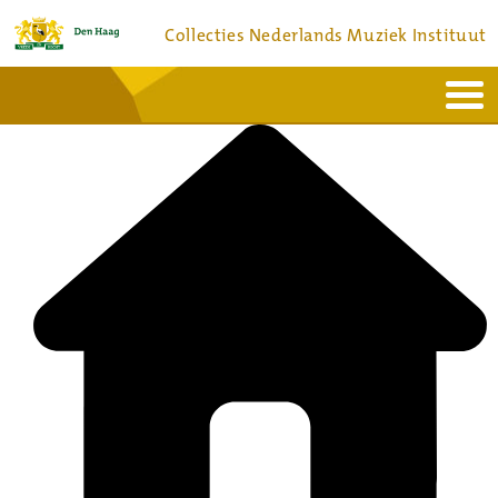
Collecties Nederlands Muziek Instituut
Home
Actueel
Bronnen en collecties
Dienstverlening
Bezoek
Over
Contact