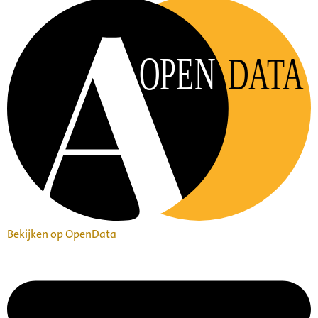
OPEN
DATA
Bekijken op OpenData