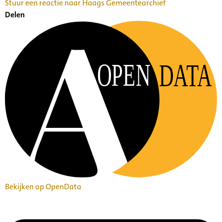
Stuur een reactie naar Haags Gemeentearchief
Delen
OPEN
DATA
Bekijken op OpenData