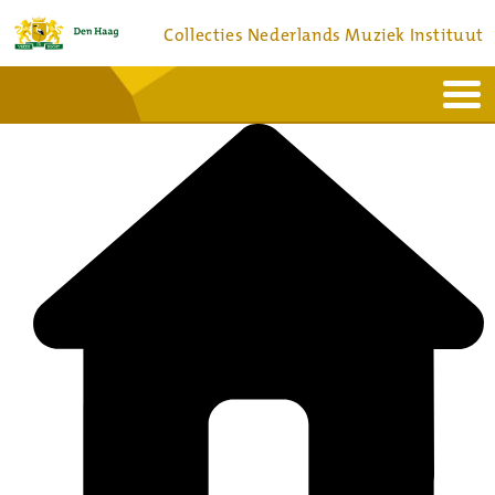
Collecties Nederlands Muziek Instituut
Home
Actueel
Bronnen en collecties
Dienstverlening
Bezoek
Over
Contact