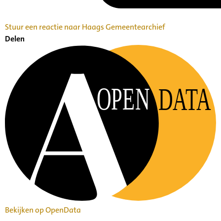
Stuur een reactie naar Haags Gemeentearchief
Delen
OPEN
DATA
Bekijken op OpenData