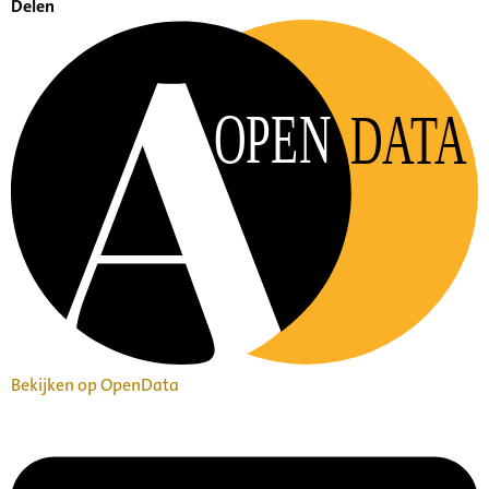
Delen
OPEN
DATA
Bekijken op OpenData