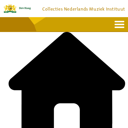
Collecties Nederlands Muziek Instituut
Home
Actueel
Bronnen en collecties
Dienstverlening
Bezoek
Over
Contact