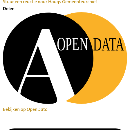
Stuur een reactie naar Haags Gemeentearchief
Delen
OPEN
DATA
Bekijken op OpenData