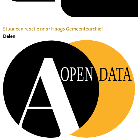
Stuur een reactie naar Haags Gemeentearchief
Delen
OPEN
DATA