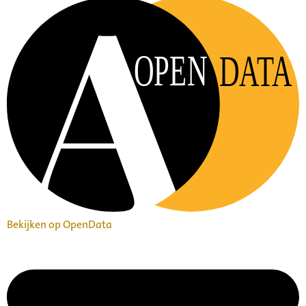
OPEN
DATA
Bekijken op OpenData