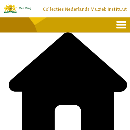
Collecties Nederlands Muziek Instituut
Home
Actueel
Bronnen en collecties
Dienstverlening
Bezoek
Over
Contact