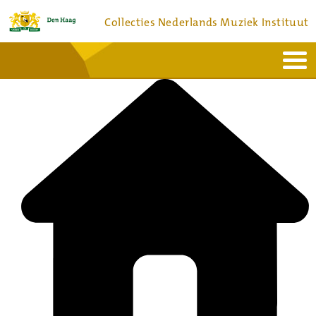
Collecties Nederlands Muziek Instituut
Home
Actueel
Bronnen en collecties
Dienstverlening
Bezoek
Over
Contact