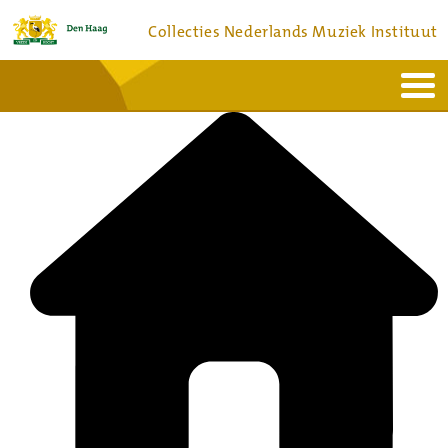
Collecties Nederlands Muziek Instituut
Home
Actueel
Bronnen en collecties
Dienstverlening
Bezoek
Over
Contact