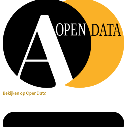
OPEN
DATA
Bekijken op OpenData