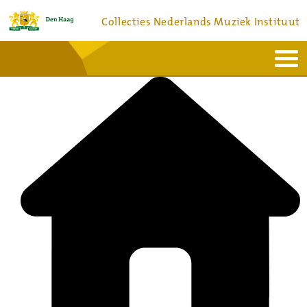
Collecties Nederlands Muziek Instituut
Home
Actueel
Bronnen en collecties
Dienstverlening
Bezoek
Over
Contact