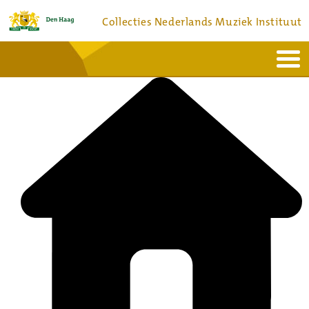
Collecties Nederlands Muziek Instituut
Home
Actueel
Bronnen en collecties
Dienstverlening
Bezoek
Over
Contact