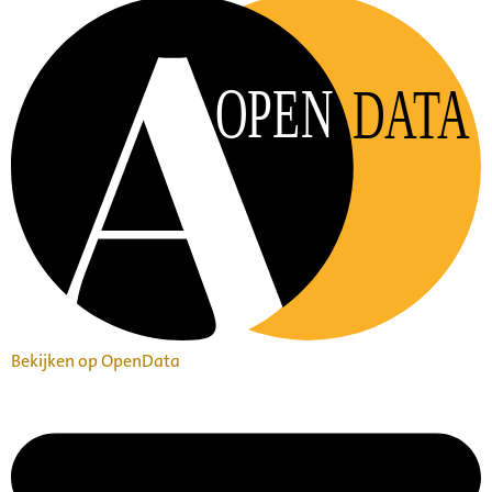
OPEN
DATA
Bekijken op OpenData