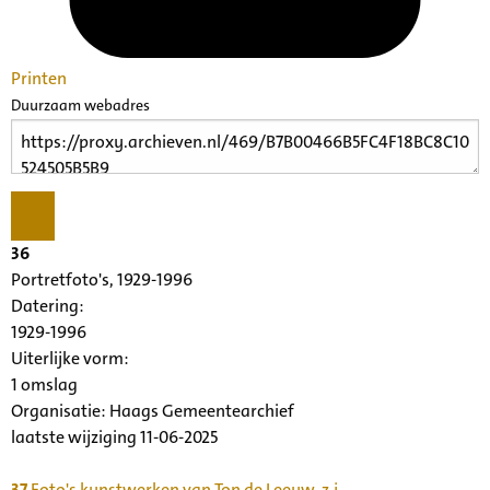
Printen
Duurzaam webadres
36
Portretfoto's, 1929-1996
Datering
:
1929-1996
Uiterlijke vorm
:
1 omslag
Organisatie:
Haags Gemeentearchief
laatste wijziging 11-06-2025
37
Foto's kunstwerken van Ton de Leeuw, z.j.