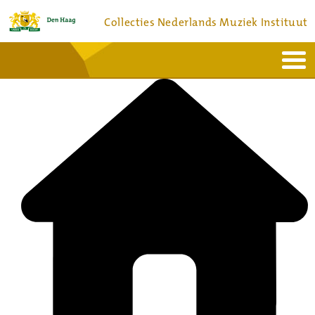
Collecties Nederlands Muziek Instituut
Home
Actueel
Bronnen en collecties
Dienstverlening
Bezoek
Over
Contact