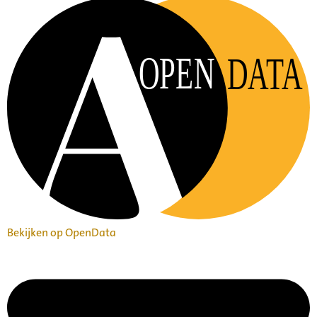
OPEN
DATA
Bekijken op OpenData