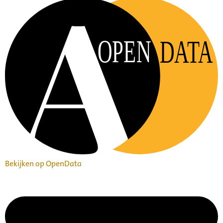
OPEN
DATA
Bekijken op OpenData