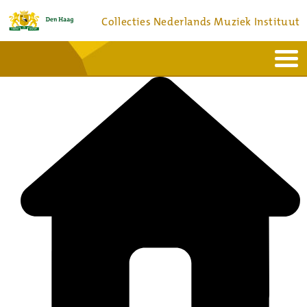
Collecties Nederlands Muziek Instituut
Home
Actueel
Bronnen en collecties
Dienstverlening
Bezoek
Over
Contact