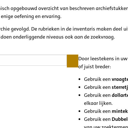
rchisch opgebouwd overzicht van beschreven archiefstukken
 enige oefening en ervaring.
archie gevolgd. De rubrieken in de inventaris maken deel u
oldoen onderliggende niveaus ook aan de zoekvraag.
Door leestekens in uw 
of juist breder:
Gebruik een
vraagte
Gebruik een
sterretj
Gebruik een
dollart
elkaar lijken.
Gebruik een
minteke
Gebruik een
Dubbele
van uw zoektermen