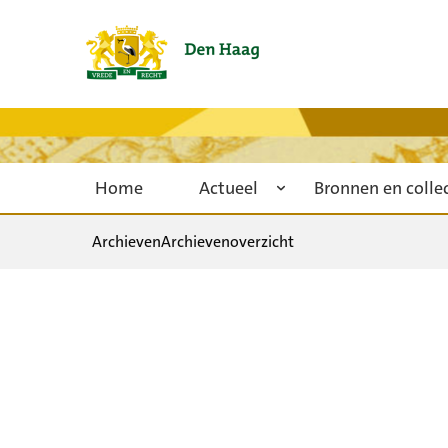
Home
Actueel
Bronnen en colle
Archieven
Archievenoverzicht