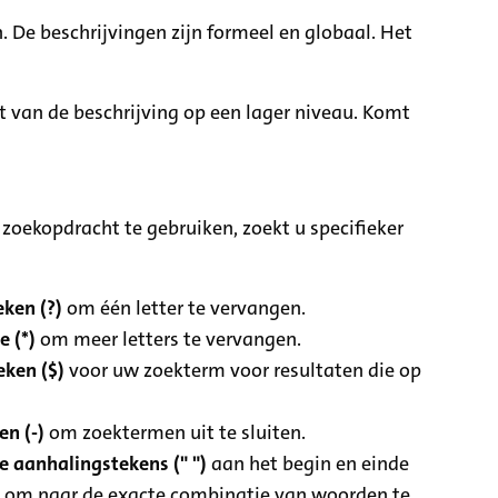
. De beschrijvingen zijn formeel en globaal. Het
it van de beschrijving op een lager niveau. Komt
zoekopdracht te gebruiken, zoekt u specifieker
ken (?)
om één letter te vervangen.
e (*)
om meer letters te vervangen.
eken ($)
voor uw zoekterm voor resultaten die op
n (-)
om zoektermen uit te sluiten.
 aanhalingstekens (" ")
aan het begin en einde
 om naar de exacte combinatie van woorden te