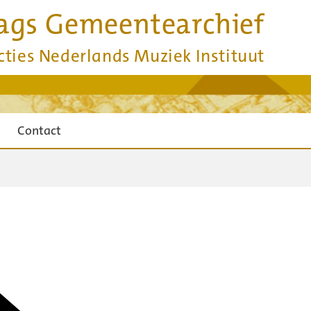
ags Gemeentearchief
cties Nederlands Muziek Instituut
Contact