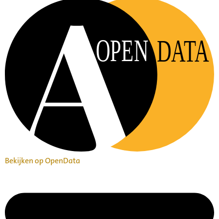
OPEN
DATA
Bekijken op OpenData