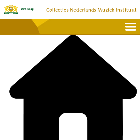
Collecties Nederlands Muziek Instituut
Home
Actueel
Bronnen en collecties
Dienstverlening
Bezoek
Over
Contact