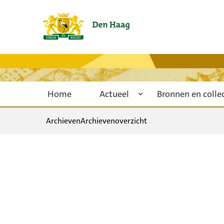
Home
Actueel
Bronnen en colle
Archieven
Archievenoverzicht