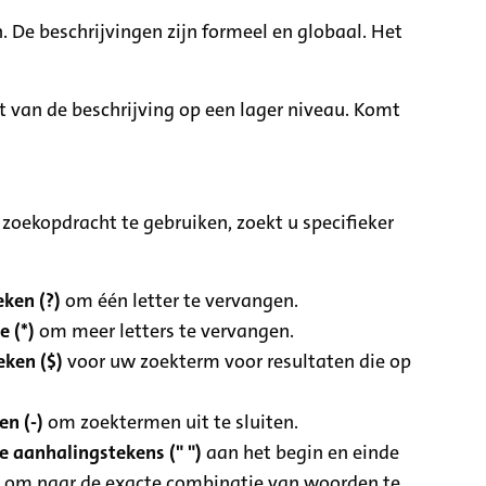
. De beschrijvingen zijn formeel en globaal. Het
it van de beschrijving op een lager niveau. Komt
zoekopdracht te gebruiken, zoekt u specifieker
ken (?)
om één letter te vervangen.
e (*)
om meer letters te vervangen.
eken ($)
voor uw zoekterm voor resultaten die op
n (-)
om zoektermen uit te sluiten.
 aanhalingstekens (" ")
aan het begin en einde
 om naar de exacte combinatie van woorden te