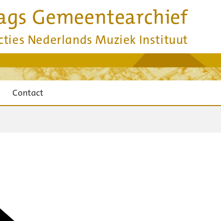
ags Gemeentearchief
cties Nederlands Muziek Instituut
Contact