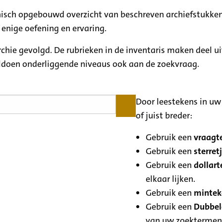
rchisch opgebouwd overzicht van beschreven archiefstukken
 enige oefening en ervaring.
archie gevolgd. De rubrieken in de inventaris maken deel u
oldoen onderliggende niveaus ook aan de zoekvraag.
Door leestekens in uw 
of juist breder:
Gebruik een
vraagte
Gebruik een
sterretj
Gebruik een
dollart
elkaar lijken.
Gebruik een
minteke
Gebruik een
Dubbele
van uw zoektermen