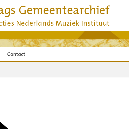
ags Gemeentearchief
cties Nederlands Muziek Instituut
Contact