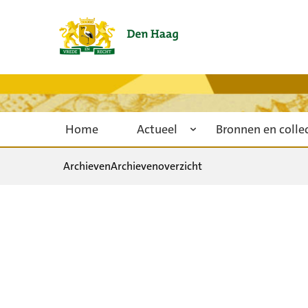
Home
Actueel
Bronnen en colle
Archieven
Archievenoverzicht