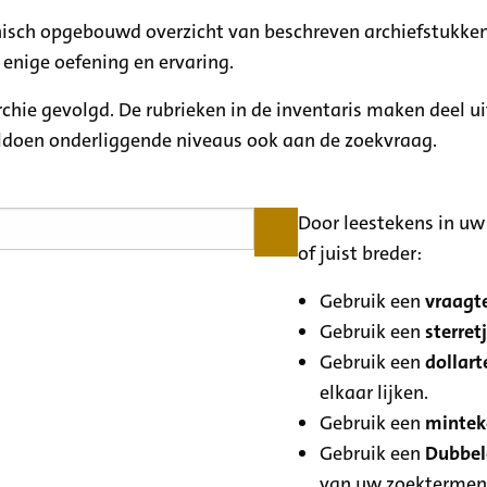
rchisch opgebouwd overzicht van beschreven archiefstukken
 enige oefening en ervaring.
archie gevolgd. De rubrieken in de inventaris maken deel u
oldoen onderliggende niveaus ook aan de zoekvraag.
Door leestekens in uw 
of juist breder:
Gebruik een
vraagte
Gebruik een
sterretj
Gebruik een
dollart
elkaar lijken.
Gebruik een
minteke
Gebruik een
Dubbele
van uw zoektermen