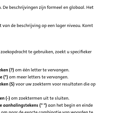
. De beschrijvingen zijn formeel en globaal. Het
it van de beschrijving op een lager niveau. Komt
zoekopdracht te gebruiken, zoekt u specifieker
ken (?)
om één letter te vervangen.
e (*)
om meer letters te vervangen.
eken ($)
voor uw zoekterm voor resultaten die op
n (-)
om zoektermen uit te sluiten.
 aanhalingstekens (" ")
aan het begin en einde
 om naar de exacte combinatie van woorden te