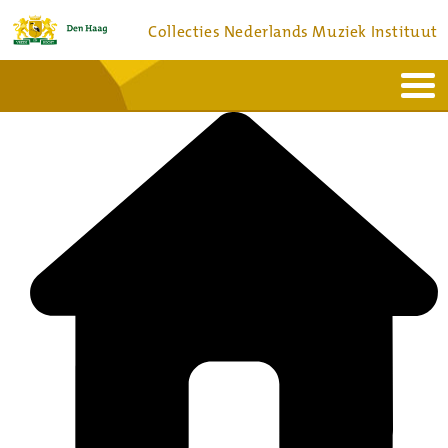
Collecties Nederlands Muziek Instituut
Home
Actueel
Bronnen en collecties
Dienstverlening
Bezoek
Over
Contact