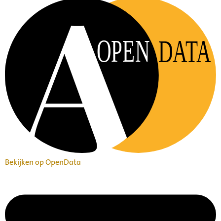
OPEN
DATA
Bekijken op OpenData