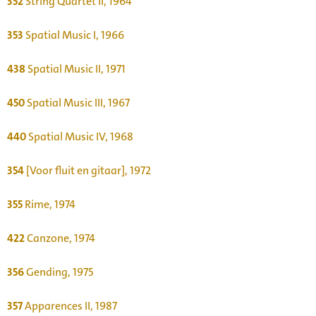
352
String Quartet II, 1964
353
Spatial Music I, 1966
438
Spatial Music II, 1971
450
Spatial Music III, 1967
440
Spatial Music IV, 1968
354
[Voor fluit en gitaar], 1972
355
Rime, 1974
422
Canzone, 1974
356
Gending, 1975
357
Apparences II, 1987