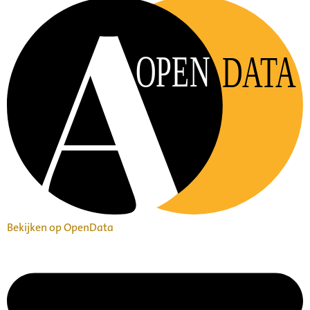
OPEN
DATA
Bekijken op OpenData