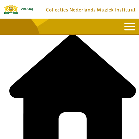
Collecties Nederlands Muziek Instituut
Home
Actueel
Bronnen en collecties
Dienstverlening
Bezoek
Over
Contact