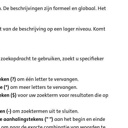
. De beschrijvingen zijn formeel en globaal. Het
it van de beschrijving op een lager niveau. Komt
zoekopdracht te gebruiken, zoekt u specifieker
ken (?)
om één letter te vervangen.
e (*)
om meer letters te vervangen.
eken ($)
voor uw zoekterm voor resultaten die op
n (-)
om zoektermen uit te sluiten.
 aanhalingstekens (" ")
aan het begin en einde
 om naar de exacte combinatie van woorden te