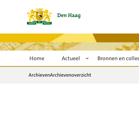
Home
Actueel
Bronnen en colle
Archieven
Archievenoverzicht