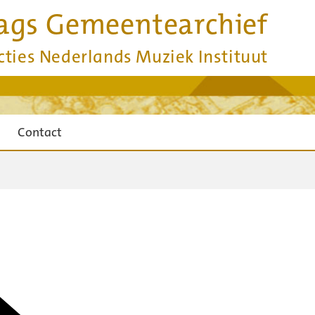
ags Gemeentearchief
cties Nederlands Muziek Instituut
Contact