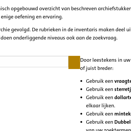
rchisch opgebouwd overzicht van beschreven archiefstukken
 enige oefening en ervaring.
archie gevolgd. De rubrieken in de inventaris maken deel u
oldoen onderliggende niveaus ook aan de zoekvraag.
Door leestekens in uw 
of juist breder:
Gebruik een
vraagte
Gebruik een
sterretj
Gebruik een
dollart
elkaar lijken.
Gebruik een
minteke
Gebruik een
Dubbele
van uw zoektermen