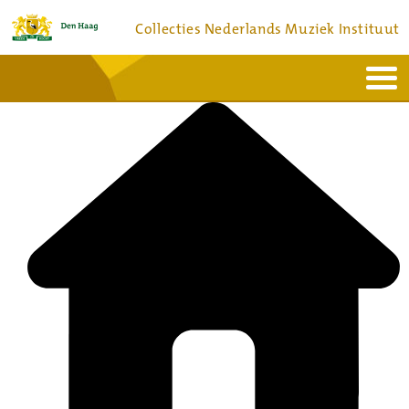
Collecties Nederlands Muziek Instituut
Home
Actueel
Bronnen en collecties
Dienstverlening
Bezoek
Over
Contact