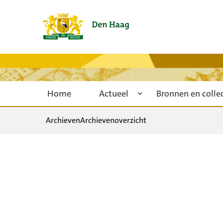
Home
Actueel
Bronnen en colle
Archieven
Archievenoverzicht