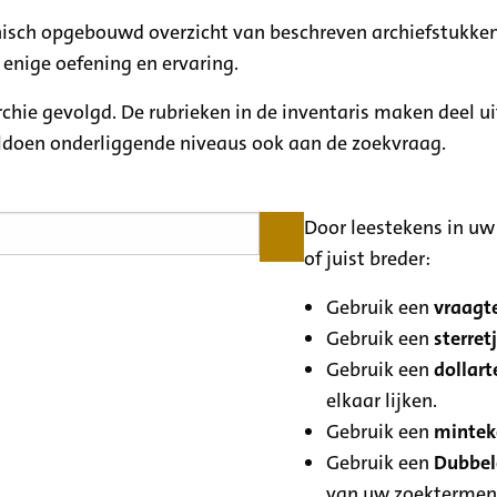
rchisch opgebouwd overzicht van beschreven archiefstukken
 enige oefening en ervaring.
archie gevolgd. De rubrieken in de inventaris maken deel u
oldoen onderliggende niveaus ook aan de zoekvraag.
Door leestekens in uw 
of juist breder:
Gebruik een
vraagte
Gebruik een
sterretj
Gebruik een
dollart
elkaar lijken.
Gebruik een
minteke
Gebruik een
Dubbele
van uw zoektermen