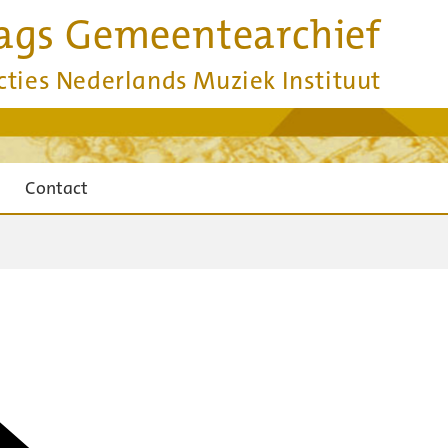
ags Gemeentearchief
cties Nederlands Muziek Instituut
Contact