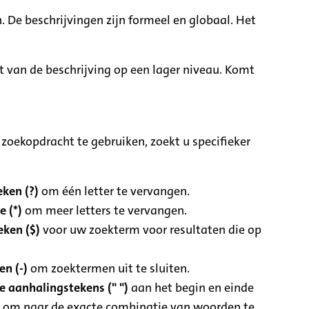
. De beschrijvingen zijn formeel en globaal. Het
it van de beschrijving op een lager niveau. Komt
zoekopdracht te gebruiken, zoekt u specifieker
ken (?)
om één letter te vervangen.
e (*)
om meer letters te vervangen.
eken ($)
voor uw zoekterm voor resultaten die op
n (-)
om zoektermen uit te sluiten.
 aanhalingstekens (" ")
aan het begin en einde
 om naar de exacte combinatie van woorden te