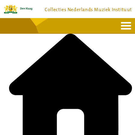
Collecties Nederlands Muziek Instituut
Home
Actueel
Bronnen en collecties
Dienstverlening
Bezoek
Over
Contact