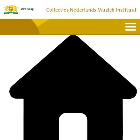
Collecties Nederlands Muziek Instituut
Home
Actueel
Bronnen en collecties
Dienstverlening
Bezoek
Over
Contact