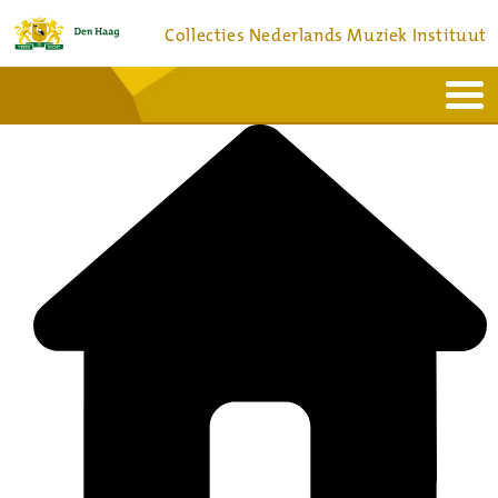
Collecties Nederlands Muziek Instituut
Home
Actueel
Bronnen en collecties
Dienstverlening
Bezoek
Over
Contact