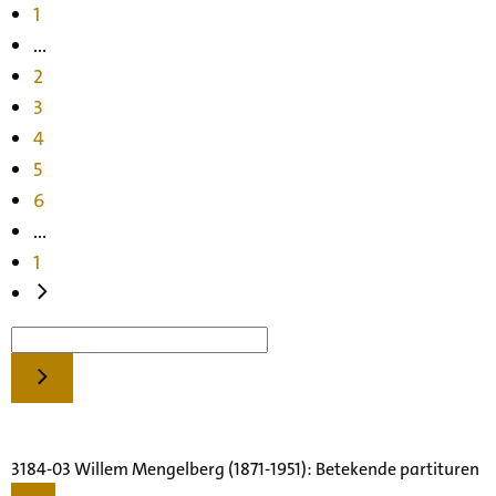
1
...
2
3
4
5
6
...
1
3184-03 Willem Mengelberg (1871-1951): Betekende partituren