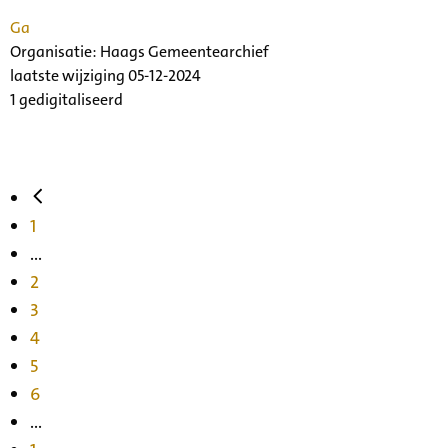
Ga
Organisatie:
Haags Gemeentearchief
laatste wijziging 05-12-2024
1 gedigitaliseerd
1
...
2
3
4
5
6
...