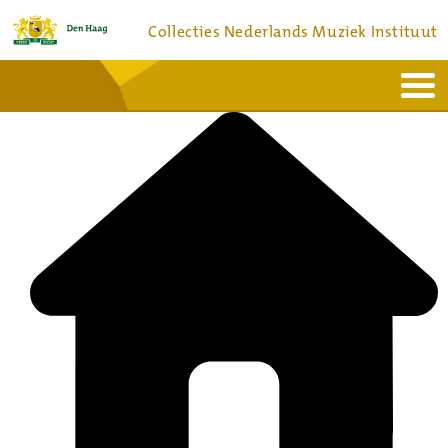
Collecties Nederlands Muziek Instituut
Home
Actueel
Bronnen en collecties
Dienstverlening
Bezoek
Over
Contact