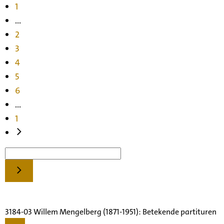
1
...
2
3
4
5
6
...
1
3184-03 Willem Mengelberg (1871-1951): Betekende partituren