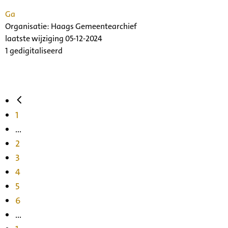
Ga
Organisatie:
Haags Gemeentearchief
laatste wijziging 05-12-2024
1 gedigitaliseerd
1
...
2
3
4
5
6
...