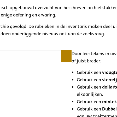
rchisch opgebouwd overzicht van beschreven archiefstukken
 enige oefening en ervaring.
archie gevolgd. De rubrieken in de inventaris maken deel u
oldoen onderliggende niveaus ook aan de zoekvraag.
Door leestekens in uw 
of juist breder:
Gebruik een
vraagte
Gebruik een
sterretj
Gebruik een
dollart
elkaar lijken.
Gebruik een
minteke
Gebruik een
Dubbele
van uw zoektermen