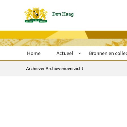
Home
Actueel
Bronnen en colle
Archieven
Archievenoverzicht