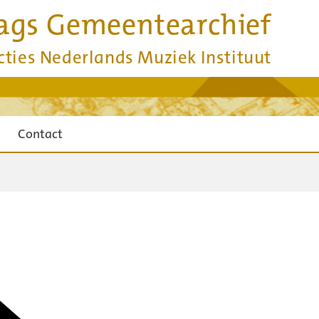
ags Gemeentearchief
cties Nederlands Muziek Instituut
Contact