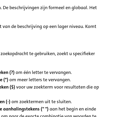
. De beschrijvingen zijn formeel en globaal. Het
it van de beschrijving op een lager niveau. Komt
zoekopdracht te gebruiken, zoekt u specifieker
ken (?)
om één letter te vervangen.
e (*)
om meer letters te vervangen.
eken ($)
voor uw zoekterm voor resultaten die op
n (-)
om zoektermen uit te sluiten.
 aanhalingstekens (" ")
aan het begin en einde
 om naar de exacte combinatie van woorden te