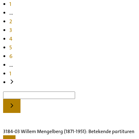
1
...
2
3
4
5
6
...
1
3184-03 Willem Mengelberg (1871-1951): Betekende partituren