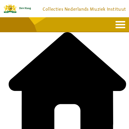
Collecties Nederlands Muziek Instituut
Home
Actueel
Bronnen en collecties
Dienstverlening
Bezoek
Over
Contact