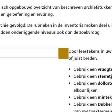
rchisch opgebouwd overzicht van beschreven archiefstukken
 enige oefening en ervaring.
archie gevolgd. De rubrieken in de inventaris maken deel u
oldoen onderliggende niveaus ook aan de zoekvraag.
Door leestekens in uw 
of juist breder:
Gebruik een
vraagte
Gebruik een
sterretj
Gebruik een
dollart
elkaar lijken.
Gebruik een
minteke
Gebruik een
Dubbele
van uw zoektermen