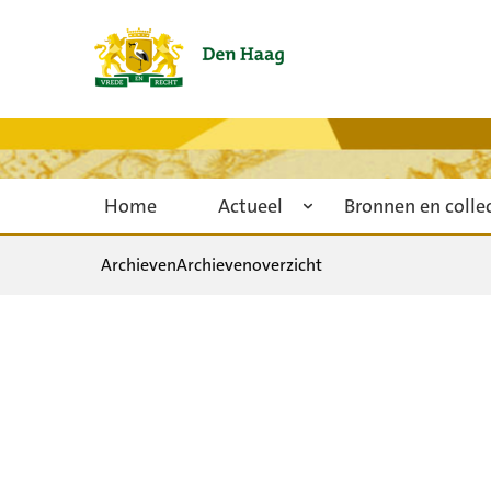
Home
Actueel
Bronnen en colle
Archieven
Archievenoverzicht