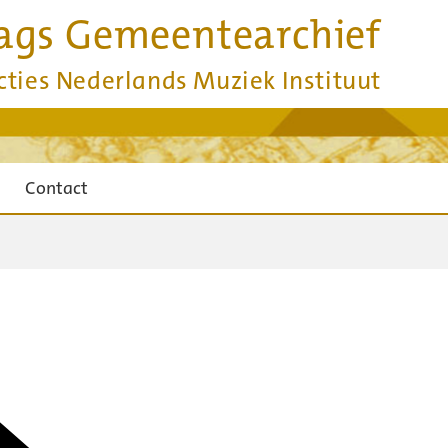
ags Gemeentearchief
cties Nederlands Muziek Instituut
Contact