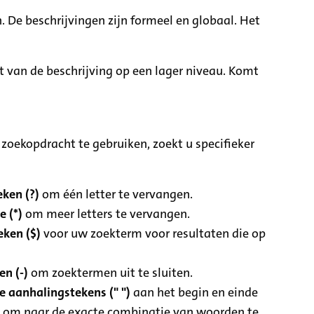
. De beschrijvingen zijn formeel en globaal. Het
it van de beschrijving op een lager niveau. Komt
zoekopdracht te gebruiken, zoekt u specifieker
ken (?)
om één letter te vervangen.
e (*)
om meer letters te vervangen.
eken ($)
voor uw zoekterm voor resultaten die op
n (-)
om zoektermen uit te sluiten.
 aanhalingstekens (" ")
aan het begin en einde
 om naar de exacte combinatie van woorden te