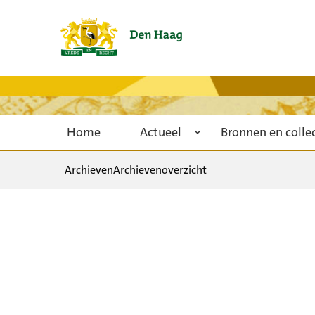
Home
Actueel
Bronnen en colle
Archieven
Archievenoverzicht