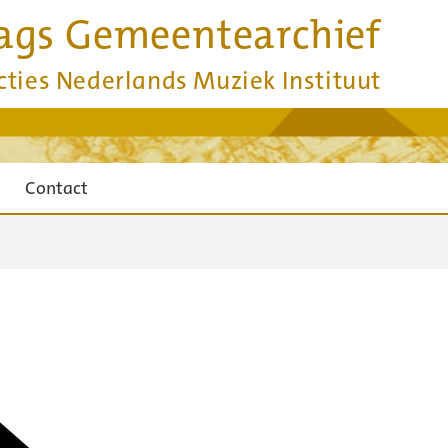
ags Gemeentearchief
cties Nederlands Muziek Instituut
Contact