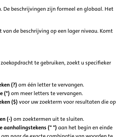
. De beschrijvingen zijn formeel en globaal. Het
it van de beschrijving op een lager niveau. Komt
zoekopdracht te gebruiken, zoekt u specifieker
ken (?)
om één letter te vervangen.
e (*)
om meer letters te vervangen.
eken ($)
voor uw zoekterm voor resultaten die op
n (-)
om zoektermen uit te sluiten.
 aanhalingstekens (" ")
aan het begin en einde
 om naar de exacte combinatie van woorden te