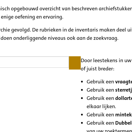
rchisch opgebouwd overzicht van beschreven archiefstukken
 enige oefening en ervaring.
archie gevolgd. De rubrieken in de inventaris maken deel u
oldoen onderliggende niveaus ook aan de zoekvraag.
Door leestekens in uw 
of juist breder:
Gebruik een
vraagte
Gebruik een
sterretj
Gebruik een
dollart
elkaar lijken.
Gebruik een
minteke
Gebruik een
Dubbele
van uw zoektermen