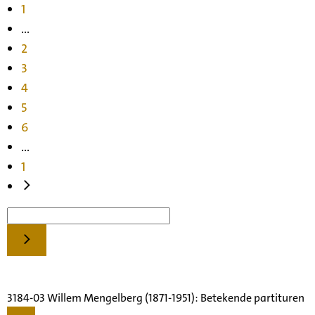
1
...
2
3
4
5
6
...
1
3184-03 Willem Mengelberg (1871-1951): Betekende partituren