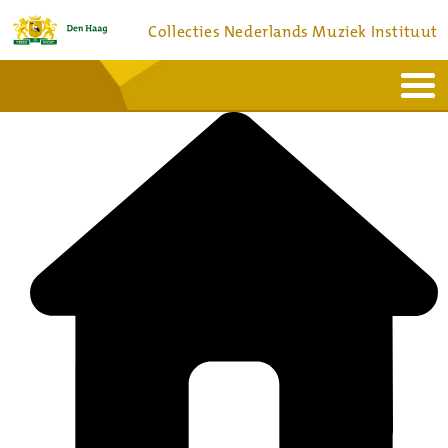
Collecties Nederlands Muziek Instituut
Home
Actueel
Bronnen en collecties
Dienstverlening
Bezoek
Over
Contact