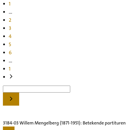
1
...
2
3
4
5
6
...
1
3184-03 Willem Mengelberg (1871-1951): Betekende partituren