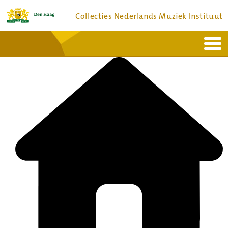
Collecties Nederlands Muziek Instituut
Home
Actueel
Bronnen en collecties
Dienstverlening
Bezoek
Over
Contact