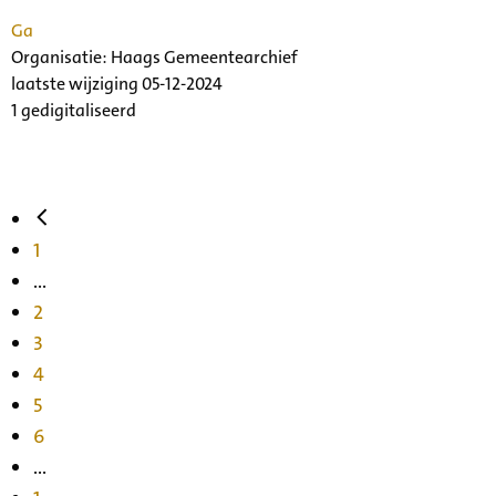
Ga
Organisatie:
Haags Gemeentearchief
laatste wijziging 05-12-2024
1 gedigitaliseerd
1
...
2
3
4
5
6
...