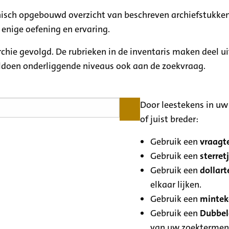
rchisch opgebouwd overzicht van beschreven archiefstukken
 enige oefening en ervaring.
archie gevolgd. De rubrieken in de inventaris maken deel u
oldoen onderliggende niveaus ook aan de zoekvraag.
Door leestekens in uw 
of juist breder:
Gebruik een
vraagte
Gebruik een
sterretj
Gebruik een
dollart
elkaar lijken.
Gebruik een
minteke
Gebruik een
Dubbele
van uw zoektermen