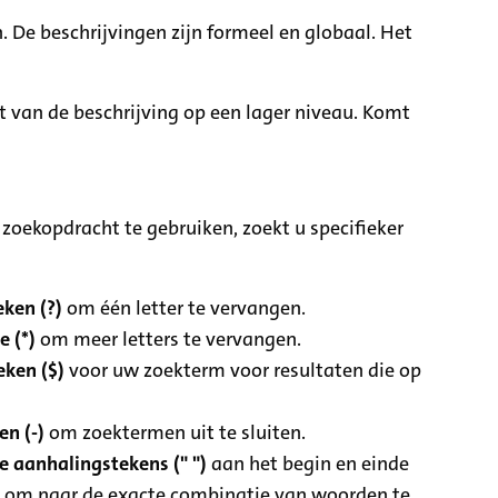
. De beschrijvingen zijn formeel en globaal. Het
it van de beschrijving op een lager niveau. Komt
zoekopdracht te gebruiken, zoekt u specifieker
ken (?)
om één letter te vervangen.
e (*)
om meer letters te vervangen.
eken ($)
voor uw zoekterm voor resultaten die op
n (-)
om zoektermen uit te sluiten.
 aanhalingstekens (" ")
aan het begin en einde
 om naar de exacte combinatie van woorden te