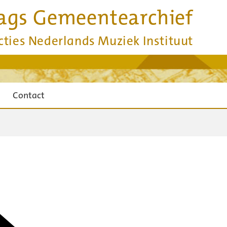
ags Gemeentearchief
cties Nederlands Muziek Instituut
Contact