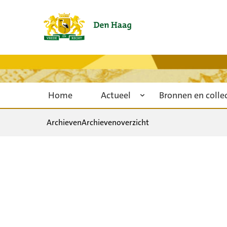
Home
Actueel
Bronnen en colle
Archieven
Archievenoverzicht