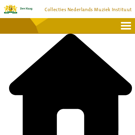
Collecties Nederlands Muziek Instituut
Home
Actueel
Bronnen en collecties
Dienstverlening
Bezoek
Over
Contact