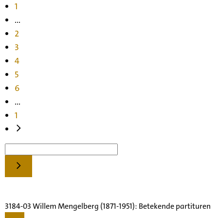
1
...
2
3
4
5
6
...
1
3184-03 Willem Mengelberg (1871-1951): Betekende partituren