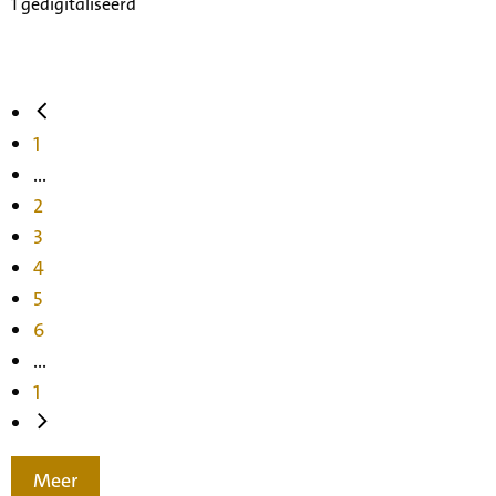
1 gedigitaliseerd
1
...
2
3
4
5
6
...
1
Meer