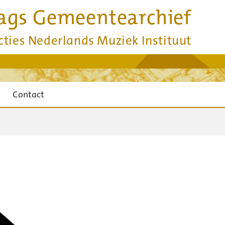
ags Gemeentearchief
cties Nederlands Muziek Instituut
Contact