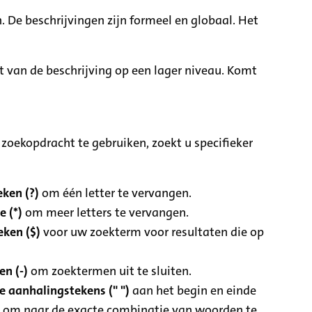
. De beschrijvingen zijn formeel en globaal. Het
it van de beschrijving op een lager niveau. Komt
zoekopdracht te gebruiken, zoekt u specifieker
ken (?)
om één letter te vervangen.
e (*)
om meer letters te vervangen.
eken ($)
voor uw zoekterm voor resultaten die op
n (-)
om zoektermen uit te sluiten.
 aanhalingstekens (" ")
aan het begin en einde
 om naar de exacte combinatie van woorden te