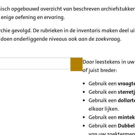
rchisch opgebouwd overzicht van beschreven archiefstukken
 enige oefening en ervaring.
archie gevolgd. De rubrieken in de inventaris maken deel u
oldoen onderliggende niveaus ook aan de zoekvraag.
Door leestekens in uw 
of juist breder:
Gebruik een
vraagte
Gebruik een
sterretj
Gebruik een
dollart
elkaar lijken.
Gebruik een
minteke
Gebruik een
Dubbele
van uw zoektermen