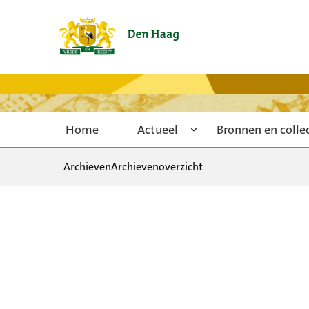
Home
Actueel
Bronnen en colle
Archieven
Archievenoverzicht